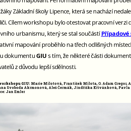
ivního mapování. Performativní mapování proběh
 žáky Základní školy Lipence, která se nachází ned
odiči. Cílem workshopu bylo otestovat pracovní ver
ního urbanismu, který se stal součástí
Případové
ivní mapování proběhlo na třech odlišných místec
ru dokumentu
GIU
s tím, že některé části dokume
vatelů z důvodu lepší sdělnosti.
i workshopu GIU:
Marie Milotová, František Milota, O. Adam Gregor
Jana Svoboda Akrmonová, Aleš Čermák, Jindřiška Křivánková, Pavl
e: Jan Emler