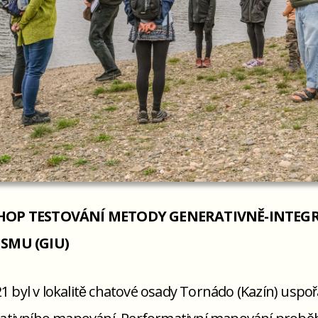
OP TESTOVÁNÍ METODY GENERATIVNĚ-INTEG
SMU (GIU)
21 byl v lokalitě chatové osady Tornádo (Kazín) uspo