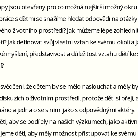
y jsou otevřeny pro co možná nejširší možný okruh
práce s dětmi se snažíme hledat odpovědi na otázky:
svého životního prostředí? Jak můžeme lépe zohlednit
tí? Jak definovat svůj vlastní vztah ke svému okolí a
ké myšlení, představivost a důležitost vztahu dětí k
í?
svědčeni, že dětem by se mělo naslouchat a měly by 
iskuzích o životním prostředí, protože děti si přejí, 
áno a jednalo se s nimi jako s odpovědnými aktéry.
ěti, aby se podílely na našich výzkumech, jako aktivn
eme děti, aby měly možnost přistupovat ke svému 