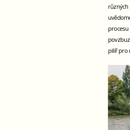
různých 
uvědomov
procesu 
povzbuzu
pilíř pro