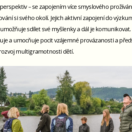
perspektiv – se zapojením více smyslového prožívání,
ání si svého okolí. Jejich aktivní zapojení do výzk
umožňuje sdílet své myšlenky a dál je komunikovat.
je a umocňuje pocit vzájemné provázanosti a předst
 rozvoj multigramotnosti dětí.