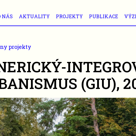
O NÁS
AKTUALITY
PROJEKTY
PUBLIKACE
VÝZ
ny projekty
NERICKÝ-INTEGRO
BANISMUS (GIU), 20