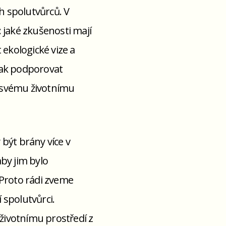
 spolutvůrců. V
 jaké zkušenosti mají
 ekologické vize a
 jak podporovat
e svému životnímu
být brány více v
aby jim bylo
 Proto rádi zveme
í spolutvůrci.
životnímu prostředí z