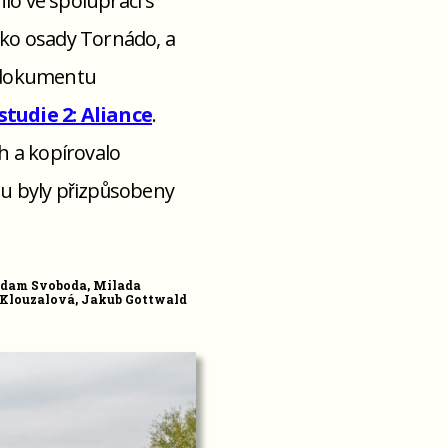
lo ve spolupráci s
aleko osady Tornádo, a
zi dokumentu
 studie 2: Aliance
.
h a kopírovalo
ntu byly přizpůsobeny
, Adam Svoboda, Milada
a Klouzalová, Jakub Gottwald