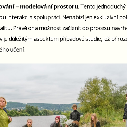
vání = modelování prostoru
. Tento jednoduchý 
u interakci a spolupráci. Nenabízí jen exkluzivní 
litu. Právě ona možnost začlenit do procesu navrho
 je důležitým aspektem případové studie, jež přiro
́ho učení.