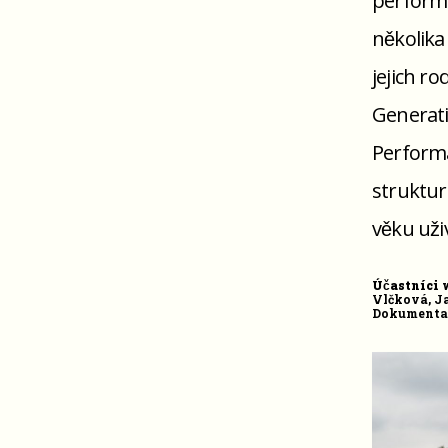
performat
několika
jejich r
Generativ
Performat
struktu
věku uži
Účastníc
Vlčková, 
Dokumentac