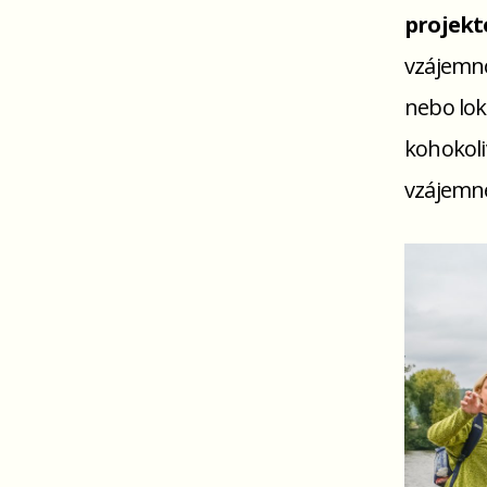
projekto
vzájemno
nebo loka
kohokoliv
vzájemne