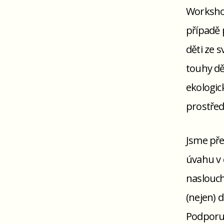
Workshop
případě 
děti ze 
touhy dě
ekologic
prostřed
Jsme pře
úvahu v d
naslouch
(nejen) d
Podporuj