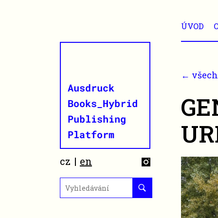
ÚVOD
← všech
GE
UR
cz
en