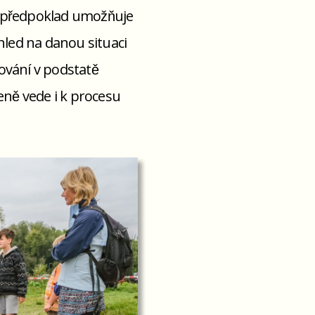
předpoklad umožňuje
pohled na danou situaci
vání v podstatě
zeně vede i k procesu