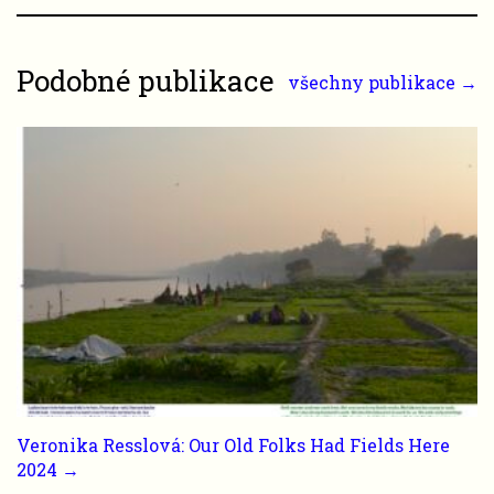
Podobné publikace
všechny publikace →
Veronika Resslová: Our Old Folks Had Fields Here
2024 →