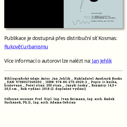
Publikace je dostupná přes distribuční síť Kosmas:
Rukověť urbanismu
Více informací o autorovi lze nalézt na:
Jan Jehlík
Bibliografické údaje: Autor: Jan Jehlík _ Nakladatel: Ausdruck Books
_ EAN: 9788027049202 _ ISBN: 978-80-270-4920-2 _ Popis: 1× kniha,
brožovaná _ Počet stran: 250 stran _ Jazyk: česky _ Rozměry: 14,5 ×
20,5 cm _ Rok vydání: 2018 (2. doplněné vydání)
Odborné recenze: Prof. Dipl. Ing. Ivan Reimann, Ing. arch. Radek
Suchánek, Ph.D., Ing. arch. Adama Gebrian