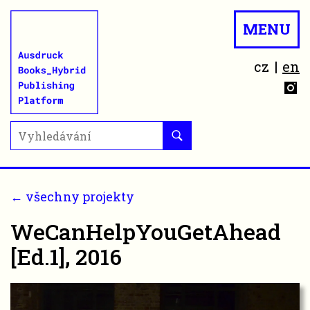
MENU
cz
en
← všechny projekty
WeCanHelpYouGetAhead
[Ed.1], 2016