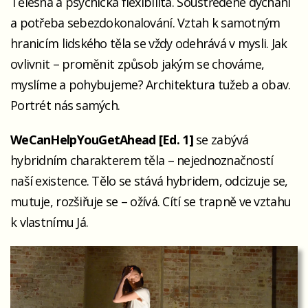
Tělesná a psychická flexibilita. Soustředěné dýchání
a potřeba sebezdokonalování. Vztah k samotným
hranicím lidského těla se vždy odehrává v mysli. Jak
ovlivnit – proměnit způsob jakým se chováme,
myslíme a pohybujeme? Architektura tužeb a obav.
Portrét nás samých.
WeCanHelpYouGetAhead [Ed. 1]
se zabývá
hybridním charakterem těla – nejednoznačností
naší existence. Tělo se stává hybridem, odcizuje se,
mutuje, rozšiřuje se – ožívá. Cítí se trapně ve vztahu
k vlastnímu Já.